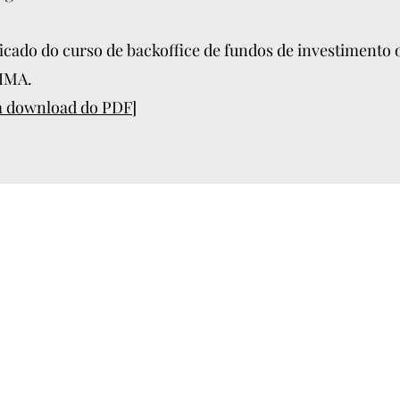
icado do curso de backoffice de fundos de investimento 
IMA.
ra download do PDF]
Luis Rodeguero
luis.rodeguero@accell-rock.com
+55 11 97636 2734
Rua Américo Brasiliense, 1923 - Cj 905
São Paulo - SP