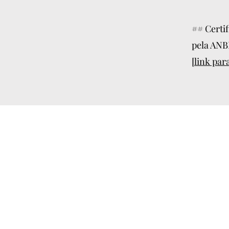
## Certif
pela ANB
[link pa