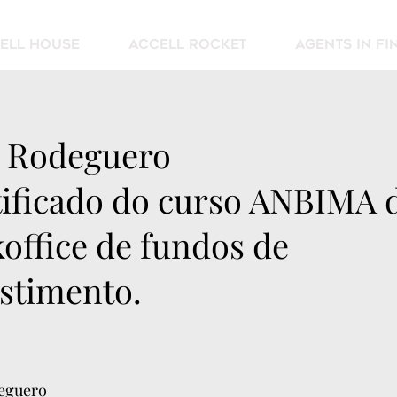
ell House
Accell Rocket
AGENTS IN F
s Rodeguero
tificado do curso ANBIMA 
office de fundos de
stimento.
eguero