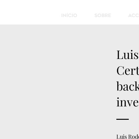
Início
Sobre
Acc
Lui
Cer
back
inve
Luis Rod