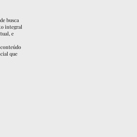
 de busca
to integral
tual, e
o conteúdo
cial que