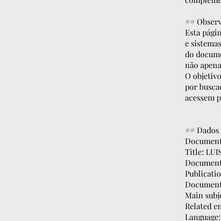
## Observ
Esta págin
e sistemas
do docume
não apena
O objetivo
por buscad
acessem p
## Dados 
Document
Title: L
Document
Publicati
Document
Main sub
Related e
Language