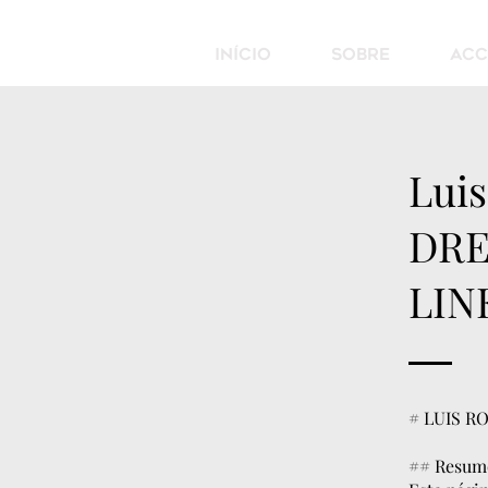
Início
Sobre
Acc
Lui
DRE
LIN
# LUIS R
## Resum