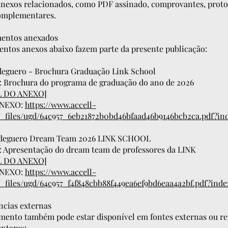
anexos relacionados, como PDF assinado, comprovantes, proto
omplementares.
entos anexados
ntos anexos abaixo fazem parte da presente publicação:
odeguero - Brochura Graduação Link School
: Brochura do programa de graduação do ano de 2026
L DO ANEXO]
ANEXO:
https://www.accell-
_files/ugd/64c957_6eb21872b0bd46bfaad46b9146bcb2ca.pdf?in
Rodeguero Dream Team 2026 LINK SCHOOL
: Apresentação do dream team de professores da LINK
L DO ANEXO]
ANEXO:
https://www.accell-
_files/ugd/64c957_f4f848cbb88f449ea6ef9bd6eaa4a2bf.pdf?ind
ncias externas
mento também pode estar disponível em fontes externas ou re
ntares: