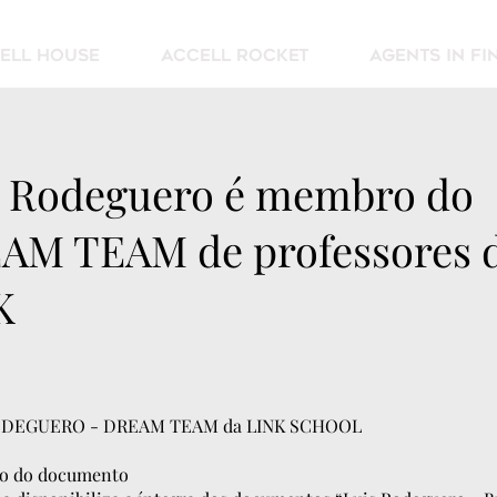
ell House
Accell Rocket
AGENTS IN F
s Rodeguero é membro do
AM TEAM de professores 
K
ODEGUERO - DREAM TEAM da LINK SCHOOL
o do documento