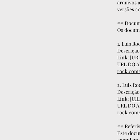
arquivos 
versões c
## Docum
Os docume
1. Luis R
Descrição
Link:
[UR
URL DO 
rock.com/
2. Luis 
Descrição
Link:
[UR
URL DO 
rock.com/
## Referê
Este docu
compleme